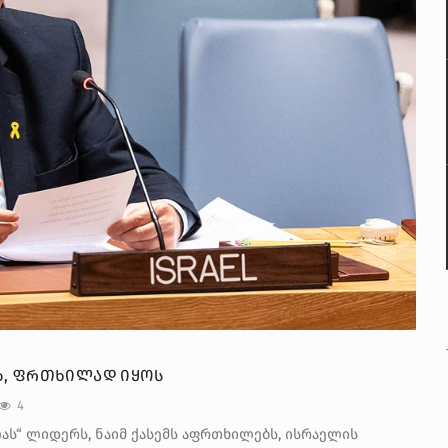
ᲝᲑ, ᲤᲠᲗᲮᲘᲚᲐᲓ ᲘᲧᲝᲡ
4
ას“ ლიდერს, ნაიმ ქასემს აფრთხილებს, ისრაელის