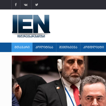
ᲛᲗᲐᲕᲐᲠᲘ
ᲞᲝᲚᲘᲢᲘᲙᲐ
ᲨᲔᲛᲗᲮᲕᲔᲕᲐ
ᲙᲝᲜᲤᲚᲘᲥᲢᲘ