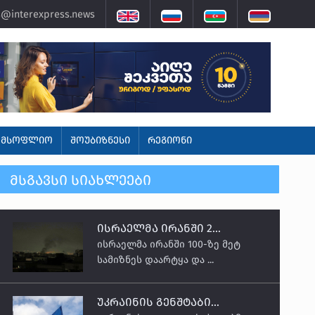
@interexpress.news
ᲛᲡᲝᲤᲚᲘᲝ
ᲨᲝᲣᲑᲘᲖᲜᲔᲡᲘ
ᲠᲔᲒᲘᲝᲜᲘ
ᲛᲡᲒᲐᲕᲡᲘ ᲡᲘᲐᲮᲚᲔᲔᲑᲘ
ისრაელმა ირანში 2...
ისრაელმა ირანში 100-ზე მეტ
სამიზნეს დაარტყა და ...
უკრაინის გენშტაბი...