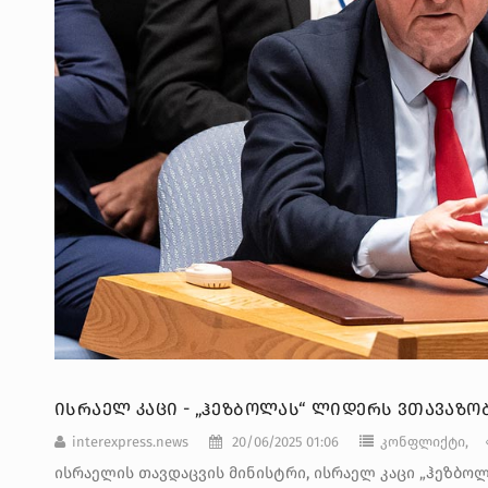
ᲘᲡᲠᲐᲔᲚ ᲙᲐᲪᲘ - „ᲰᲔᲖᲑᲝᲚᲐᲡ“ ᲚᲘᲓᲔᲠᲡ ᲕᲗᲐᲕᲐᲖ
interexpress.news
20/06/2025 01:06
კონფლიქტი,
ისრაელის თავდაცვის მინისტრი, ისრაელ კაცი „ჰეზბოლ