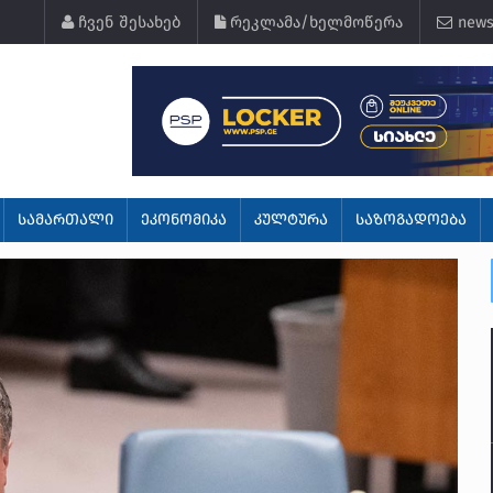
ჩვენ შესახებ
რეკლამა/ხელმოწერა
news
ᲡᲐᲛᲐᲠᲗᲐᲚᲘ
ᲔᲙᲝᲜᲝᲛᲘᲙᲐ
ᲙᲣᲚᲢᲣᲠᲐ
ᲡᲐᲖᲝᲒᲐᲓᲝᲔᲑᲐ