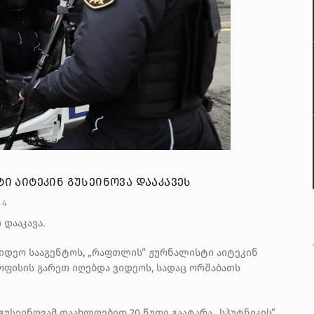
Ი ᲐᲘᲢᲔᲙᲘᲜ ᲒᲣᲡᲔᲘᲜᲝᲕᲐ ᲓᲐᲐᲙᲐᲕᲔᲡ
4
დააკავა.
იდეო სააგენტოს, „რაფთლის“ ჟურნალისტი აიტეკინ
 ოფისის გარეთ იღებდა ვიდეოს, სადაც ორშაბათს
გუსეინოვამ დაახლოებით 20 წუთი გაატარა „სპუტნიკის”