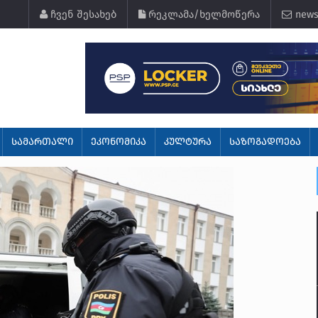
ჩვენ შესახებ
რეკლამა/ხელმოწერა
news
ᲡᲐᲛᲐᲠᲗᲐᲚᲘ
ᲔᲙᲝᲜᲝᲛᲘᲙᲐ
ᲙᲣᲚᲢᲣᲠᲐ
ᲡᲐᲖᲝᲒᲐᲓᲝᲔᲑᲐ