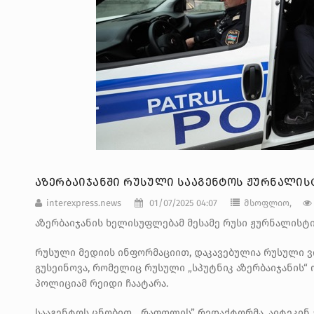
ᲐᲖᲔᲠᲑᲐᲘᲯᲐᲜᲨᲘ ᲠᲣᲡᲣᲚᲘ ᲡᲐᲐᲒᲔᲜᲢᲝᲡ ᲟᲣᲠᲜᲐᲚᲘᲡᲢ
interexpress.news
01/07/2025 04:07
მსოფლიო,
აზერბაიჯანის ხელისუფლებამ მესამე რუსი ჟურნალისტი 
რუსული მედიის ინფორმაციით, დაკავებულია რუსული ვ
გუსეინოვა, რომელიც რუსული „სპუტნიკ აზერბაიჯანის“
პოლიციამ რეიდი ჩაატარა.
სააგენტოს ცნობით, „რაფთლის” რედაქტორმა, აიტეკინ 