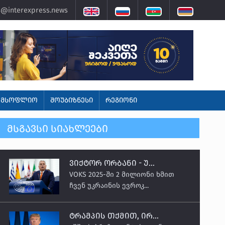
@interexpress.news
ᲛᲡᲝᲤᲚᲘᲝ
ᲨᲝᲣᲑᲘᲖᲜᲔᲡᲘ
ᲠᲔᲒᲘᲝᲜᲘ
ᲛᲡᲒᲐᲕᲡᲘ ᲡᲘᲐᲮᲚᲔᲔᲑᲘ
ვიქტორ ორბანი - უ...
VOKS 2025-ში 2 მილიონი ხმით
ჩვენ უკრაინის ევროკ...
ტრამპის თქმით, ირ...