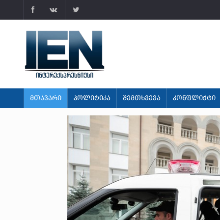
ᲛᲗᲐᲕᲐᲠᲘ
ᲞᲝᲚᲘᲢᲘᲙᲐ
ᲨᲔᲛᲗᲮᲕᲔᲕᲐ
ᲙᲝᲜᲤᲚᲘᲥᲢᲘ