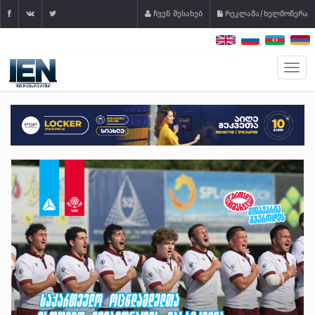
ჩვენ შესახებ
რეკლამა/ხელმოწერა