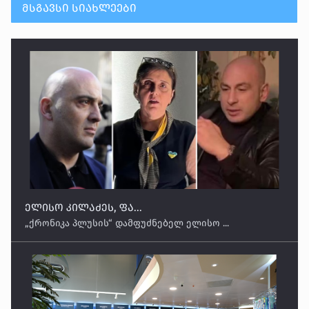
ᲛᲡᲒᲐᲕᲡᲘ ᲡᲘᲐᲮᲚᲔᲔᲑᲘ
ელისო კილაძეს, ფა...
„ქრონიკა პლუსის“ დამფუძნებელ ელისო ...