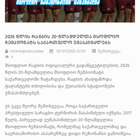
2026 ᲬᲚᲘᲡ ᲠᲐᲒᲑᲘᲡ 20-ᲬᲚᲐᲛᲓᲔᲚᲗᲐ ᲛᲡᲝᲤᲚᲘᲝ
ᲩᲔᲛᲞᲘᲝᲜᲐᲢᲡ ᲡᲐᲥᲐᲠᲗᲕᲔᲚᲝ ᲣᲛᲐᲡᲞᲘᲜᲫᲚᲔᲑᲡ
interexpress.news
18/07/2025 07:07
შემთხვევა,
4
მსოფლიო რაგბის ოფიციალური გადაწყვეტილებით, 2026
წლის 20-წლამდელთა მსოფლიო ჩემპიონატი
საქართველოში ჩატარდება. რაგბის ახალგაზრდა
ტალანტებს თბილისისა და ქუთაისის სტადიონები
უმასპინძლებენ.
ეს უკვე მეორე შემთხვევაა, როცა საქართველო
პრესტიჟული სარაგბო ტურნირის მასპინძელი იქნება. 2017
წელს, პირველად ვუმასპინძლეთ 20-წლამდელთა
მსოფლიო ჩემპიონატს, რომელმაც საქართველოშიც და
საერთაშორისო ასპარეზზეც დიდი რეზონანსი გამოიწვია.