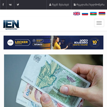
ჩვენ შესახებ
რეკლამა/ხელმოწერა