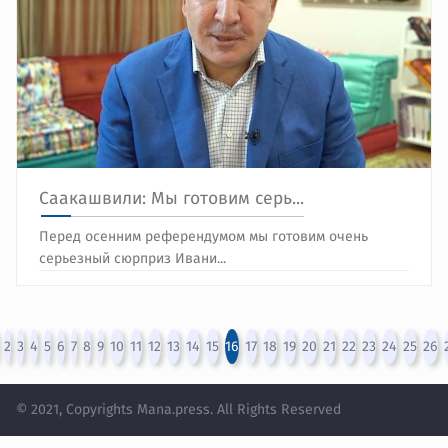
Саакашвили: Мы готовим серь...
Перед осенним референдумом мы готовим очень
серьезный сюрприз Ивани...
2
3
4
5
6
7
8
9
10
11
12
13
14
15
16
17
18
19
20
21
22
23
24
25
26
© 2021, Copyrights Mana.press. All Rights Reserved