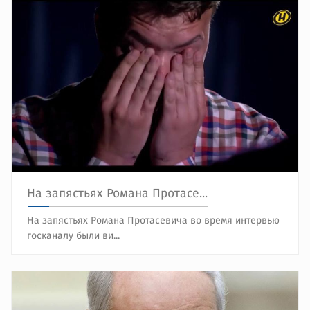
На запястьях Романа Протасе...
На запястьях Романа Протасевича во время интервью
госканалу были ви...