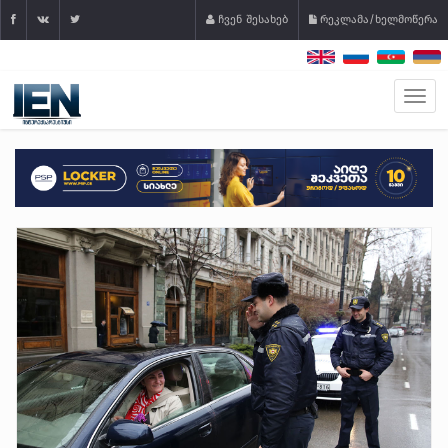
ჩვენ შესახებ
რეკლამა/ხელმოწერა