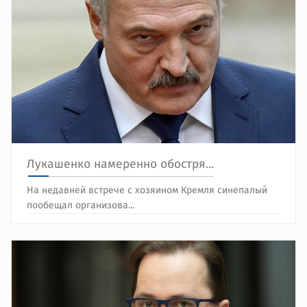
Лукашенко намеренно обостря...
На недавней встрече с хозяином Кремля синепалый
пообещал организова...