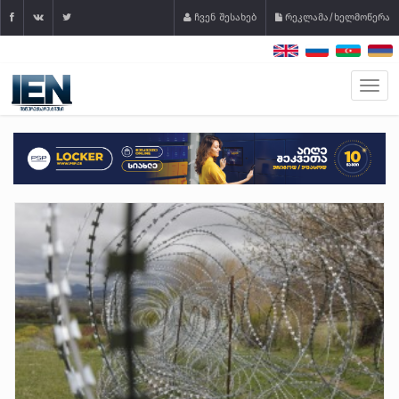
ჩვენ შესახებ
რეკლამა/ხელმოწერა