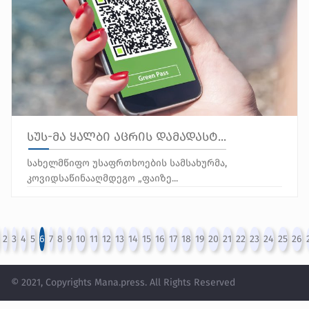
სუს-მა ყალბი აცრის დამადასტ...
სახელმწიფო უსაფრთხოების სამსახურმა,
კოვიდსაწინააღმდეგო „ფაიზე...
2
3
4
5
6
7
8
9
10
11
12
13
14
15
16
17
18
19
20
21
22
23
24
25
26
© 2021, Copyrights Mana.press. All Rights Reserved