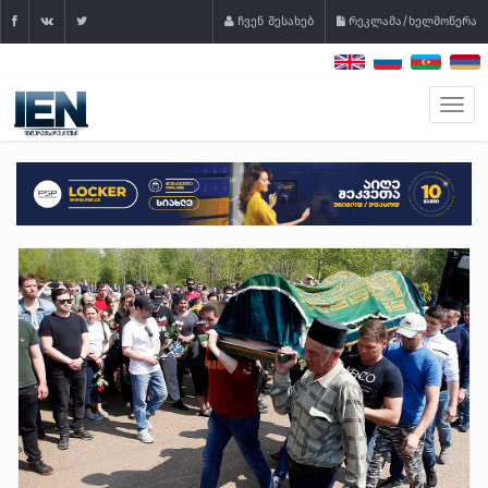
ჩვენ შესახებ
რეკლამა/ხელმოწერა