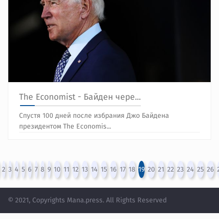
The Economist - Байден чере...
Спустя 100 дней после избрания Джо Байдена
президентом The Economis...
2
3
4
5
6
7
8
9
10
11
12
13
14
15
16
17
18
19
20
21
22
23
24
25
26
© 2021, Copyrights Mana.press. All Rights Reserved