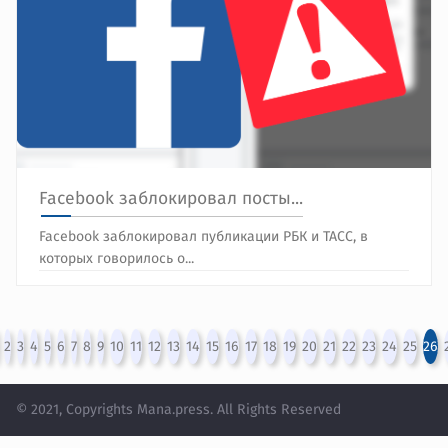
Facebook заблокировал посты...
Facebook заблокировал публикации РБК и ТАСС, в
которых говорилось о...
2
3
4
5
6
7
8
9
10
11
12
13
14
15
16
17
18
19
20
21
22
23
24
25
26
© 2021, Copyrights Mana.press. All Rights Reserved