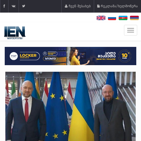
ჩვენ შესახებ
რეკლამა/ხელმოწერა