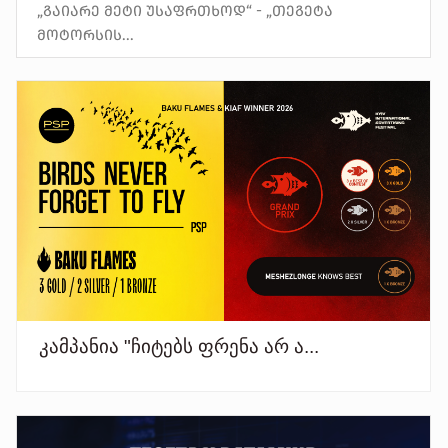
„გაიარე მეტი უსაფრთხოდ“ - „თეგეტა
მოტორსის...
ᲙᲐᲛᲞᲐᲜᲘᲐ "ᲩᲘᲢᲔᲑᲡ ᲤᲠᲔᲜᲐ ᲐᲠ Ა...