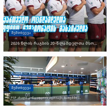
ᲨᲔᲛᲗᲮᲕᲔᲕᲐ
2026 ᲬᲚᲘᲡ ᲠᲐᲒᲑᲘᲡ 20-ᲬᲚᲐᲛᲓᲔᲚᲗᲐ ᲛᲡᲝᲤᲚᲘᲝ...
ᲨᲔᲛᲗᲮᲕᲔᲕᲐ
PSP ᲐᲮᲐᲚᲘ ᲙᲝᲜᲪᲔᲤᲪᲘᲘᲡ ᲐᲤᲗᲘᲐᲥᲘ ᲑᲐᲗᲣᲛᲨᲘ ...