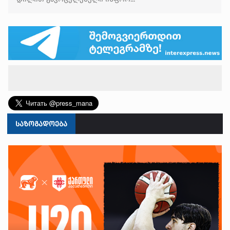
ᲡᲐᲖᲝᲒᲐᲓᲝᲔᲑᲐ