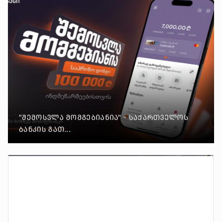
"ᲨᲔᲛᲝᲡᲕᲚᲐ ᲛᲝᲛᲒᲔᲑᲘᲐᲜᲘᲐ" - ᲡᲐ...
"შემოსვლა მომგებიანია" - საქართველოს
ბანკის გათ...