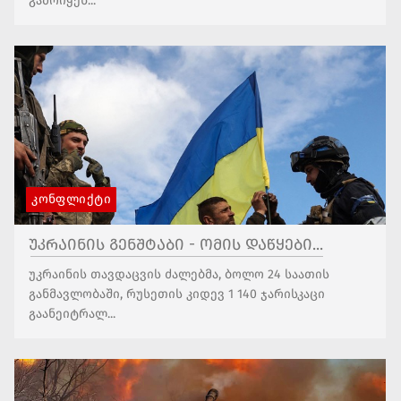
გამოიყენ...
ᲙᲝᲜᲤᲚᲘᲥᲢᲘ
უკრაინის გენშტაბი - ომის დაწყები...
უკრაინის თავდაცვის ძალებმა, ბოლო 24 საათის
განმავლობაში, რუსეთის კიდევ 1 140 ჯარისკაცი
გაანეიტრალ...