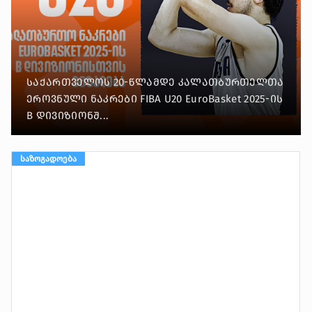
ᲡᲐᲥᲐᲠᲗᲕᲔᲚᲝᲡ 20-ᲬᲚᲐᲛᲓᲔ
ᲙᲐᲚᲐᲗᲑᲣᲠᲗᲔᲚᲗᲐ Ნ...
საქართველოს 20-წლამდე კალათბურთელთა
ეროვნული ნაკრები FIBA U20 EuroBasket 2025-ის
B დივიზიონშ...
ᲡᲐᲖᲝᲒᲐᲓᲝᲔᲑᲐ