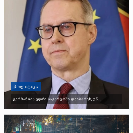
ᲞᲝᲚᲘᲢᲘᲙᲐ
ᲒᲔᲠᲛᲐᲜᲘᲘᲡ ᲔᲚᲩᲘ ᲡᲐᲒᲐᲠᲔᲝᲨᲘ ᲓᲐᲘᲑᲐᲠᲔᲡ, ᲣᲬ...