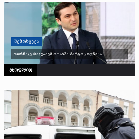
ᲨᲔᲛᲗᲮᲕᲔᲕᲐ
ᲗᲝᲠᲜᲘᲙᲔ ᲠᲘᲟᲕᲐᲫᲔᲛ ᲝᲗᲐᲮᲨᲘ ᲛᲐᲠᲢᲝ ᲧᲝᲤᲜᲘᲡᲐ...
ᲛᲡᲝᲤᲚᲘᲝ