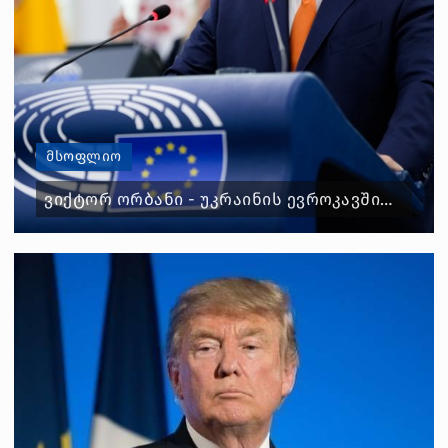
ᲛᲡᲝᲤᲚᲘᲝ
ᲕᲘᲥᲢᲝᲠ ᲝᲠᲑᲐᲜᲘ - ᲣᲙᲠᲐᲘᲜᲘᲡ ᲔᲕᲠᲝᲙᲐᲕᲨᲘᲠᲨᲘ...