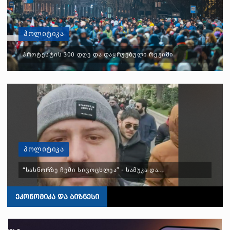
ᲞᲝᲚᲘᲢᲘᲙᲐ
ᲞᲠᲝᲢᲔᲡᲢᲘᲡ 300 ᲓᲦᲔ ᲓᲐ ᲓᲐᲧᲠᲣᲔᲑᲣᲚᲘ ᲠᲔᲟᲘᲛᲘ
ᲞᲝᲚᲘᲢᲘᲙᲐ
“ᲡᲐᲡᲬᲝᲠᲖᲔ ᲩᲔᲛᲘ ᲡᲘᲪᲝᲪᲮᲚᲔᲐ” - ᲡᲐᲛᲣᲙᲐ ᲓᲐ...
ᲔᲙᲝᲜᲝᲛᲘᲙᲐ ᲓᲐ ᲑᲘᲖᲜᲔᲡᲘ