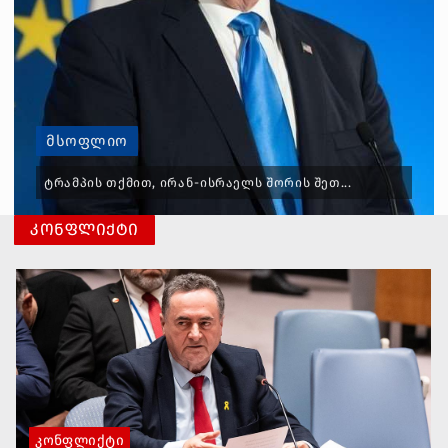
ᲛᲡᲝᲤᲚᲘᲝ
ᲢᲠᲐᲛᲞᲘᲡ ᲗᲥᲛᲘᲗ, ᲘᲠᲐᲜ-ᲘᲡᲠᲐᲔᲚᲡ ᲨᲝᲠᲘᲡ ᲨᲔᲗ...
ᲙᲝᲜᲤᲚᲘᲥᲢᲘ
ᲙᲝᲜᲤᲚᲘᲥᲢᲘ