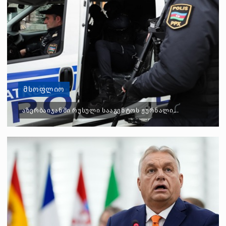
ᲛᲡᲝᲤᲚᲘᲝ
ᲐᲖᲔᲠᲑᲐᲘᲯᲐᲜᲨᲘ ᲠᲣᲡᲣᲚᲘ ᲡᲐᲐᲒᲔᲜᲢᲝᲡ ᲟᲣᲠᲜᲐᲚᲘ...