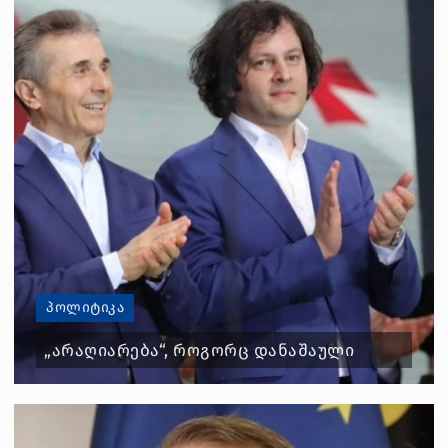
ᲞᲝᲚᲘᲢᲘᲙᲐ
„ᲐᲠᲐᲦᲘᲐᲠᲔᲑᲐ“, ᲠᲝᲒᲝᲠᲪ ᲓᲐᲜᲐᲨᲐᲣᲚᲘ