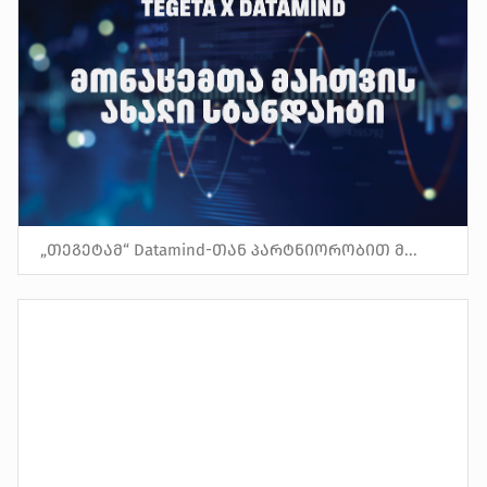
„თეგეტამ“ Datamind-თან პარტნიორობით მ...