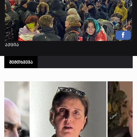
აქცია
ᲨᲔᲛᲗᲮᲕᲔᲕᲐ