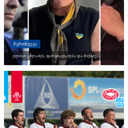
ᲨᲔᲛᲗᲮᲕᲔᲕᲐ
ᲔᲚᲘᲡᲝ ᲙᲘᲚᲐᲫᲔᲡ, ᲤᲐᲠᲪᲮᲐᲚᲐᲫᲔᲡᲐ ᲓᲐ ᲛᲘᲥᲐᲫᲔ...